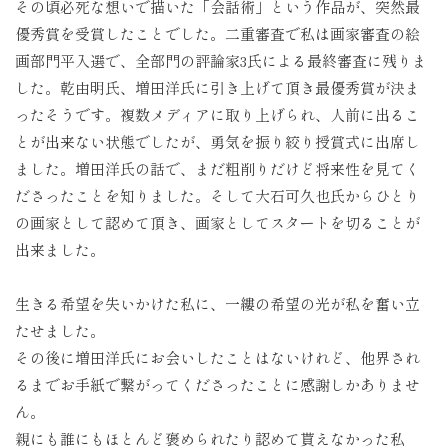
その頃必死な想いで描いた「会話術」という作品が、突然最
優秀賞を受賞したことでした。二重審査で私は画家審査の絵
画部門平入選で、全部門の評論家3氏による最終審査に残りま
した。乾由明氏、増田洋氏に引き上げて頂き最優秀賞が決ま
ったそうです。複数メディアに取り上げられ、人前に出るこ
とが出来ない状態でしたが、勇気を振り絞り授賞式に出席し
ました。増田洋氏の話で、まだ粗削りだけど将来性を見てく
ださったことを知りました。そして大石可久也氏からひとり
の画家として認めて頂き、画家としてスタートを切ることが
出来ました。
生きる希望を失いかけた私に、一縷の希望の光が私を奮い立
たせました。
その後に増田洋氏にお会いしたことはないけれど、他界され
るまでお手紙で繋がってくださったことに感謝しかありませ
ん。
親にも誰にもほとんど褒められたり認めて貰えなかった私