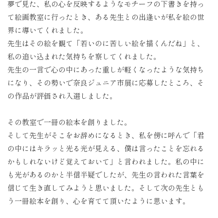
夢で見た、私の心を反映するようなモチーフの下書きを持っ
て絵画教室に行ったとき、ある先生との出逢いが私を絵の世
界に導いてくれました。
先生はその絵を観て「若いのに苦しい絵を描くんだね」と、
私の追い込まれた気持ちを察してくれました。
先生の一言で心の中にあった重しが軽くなったような気持ち
になり、その勢いで奈良ジュニア市展に応募したところ、そ
の作品が評価され入選しました。
その教室で一冊の絵本を創りました。
そして先生がそこをお辞めになるとき、私を傍に呼んで「君
の中にはキラッと光る光が見える、僕は言ったことを忘れる
かもしれないけど覚えておいて」と言われました。私の中に
も光があるのかと半信半疑でしたが、先生の言われた言葉を
信じて生き直してみようと思いました。そして次の先生とも
う一冊絵本を創り、心を育てて頂いたように思います。