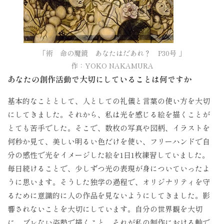
「術　命の魔鏡　あなたはだあれ？　P30号 」

作：YOKO NAKAMURA
あなたの創作活動で大切にしていることは何ですか
基本的なこととして、人としての礼儀と言葉の使い方を大切
にしてきました。それから、私は光を感じる絵を描くことが
とても苦手でした。そこで、数枚の写真や図柄、イラストを
何秒か見て、美しい明るい色だけを使い、フリーハンドで自
分の感性で光をイメージした絵を1日1枚練習していました。
毎日続けることで、少しずつ光の表現が身についていったよ
うに思います。そうした独学の過程で、オリジナリティを守
るために意識的に人の作品を見ないようにしてきました。影
響されないことを大切にしています。自分の世界観を大切
に、ブレない姿勢で描くこと。それが私の制作における軸で