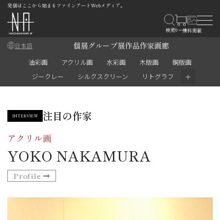
発信はここから始まるファインアートWebメディア。
個展
グループ展
作品
作家
画廊
日本語
油彩画
アクリル画
水彩画
木版画
銅版画
＋
ジークレー
シルクスクリーン
リトグラフ
注目の作家
INTERVIEW
アクリル画
YOKO NAKAMURA
Profile