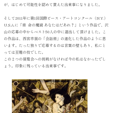
が、はじめて可能性を認めて貰えた出来事になりました。
そして2011年に第1回国際ピース・アートコンクール（N.Y.）
U.S.A.に「術 命の魔鏡 あなたはだあれ？」という作品で、沢
山の応募の中からベスト50人の中に選出して頂けました。こ
の作品は、西宮市展の「会話術」の進化した作品のように思
います。たった独りで応募するのは言葉の壁もあり、私にと
っては至難の技でした。
この２つの展覧会への挑戦がなければ今の私はなかったでし
ょう。印象に残っている出来事です。