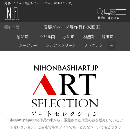
発信はここから始まるファインアートWebメディア。
個展
グループ展
作品
作家
画廊
日本語
油彩画
アクリル画
水彩画
木版画
銅版画
＋
ジークレー
シルクスクリーン
リトグラフ
日本橋Art.jp掲載中の作品の中から、厳選された作品のみを販売しているア
ートセレクション。ご自宅でもオフィスでも、どんなシーンでもピッタリ