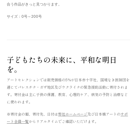
合う作品がきっと見つかります。
サイズ：0号～200号
子どもたちの未来に、平和な明日
を。
アートセレクションでは販売価格の5%が日本赤十字社、国境なき医師団を
通じてパレスチナ・ガザ地区及びウクライナの緊急援助活動に寄付されま
す。寄付金は主に子供の保護、教育、心理的ケア、病気の予防と治療など
に使われます。
※寄付金の額、寄付先、日付は
弊社ホームページ
及び日本橋アートの
サポ
ート会員一覧
からリアルタイムでご確認いただけます。