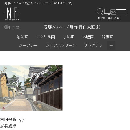
発信はここから始まるファインアートWebメディア。
個展
グループ展
作品
作家
画廊
日本語
油彩画
アクリル画
水彩画
木版画
銅版画
＋
ジークレー
シルクスクリーン
リトグラフ
河内飛鳥
廣長威彦