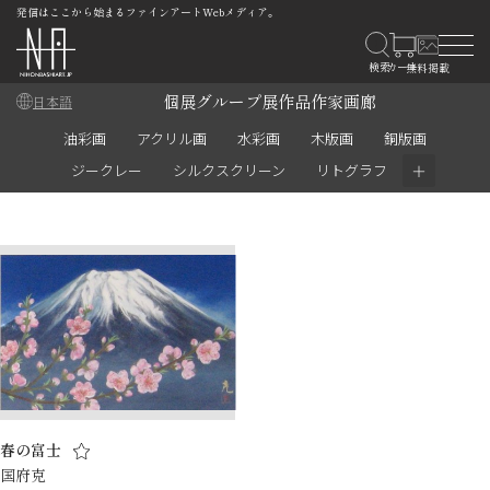
発信はここから始まるファインアートWebメディア。
個展
グループ展
作品
作家
画廊
日本語
油彩画
アクリル画
水彩画
木版画
銅版画
＋
ジークレー
シルクスクリーン
リトグラフ
春の富士
国府克