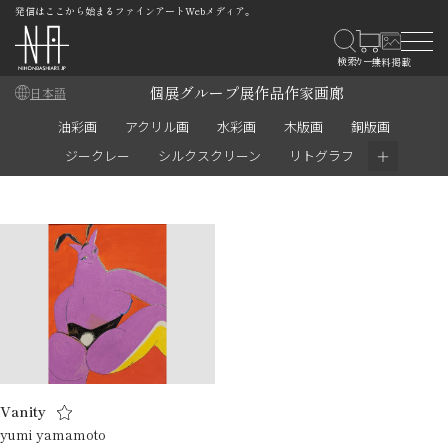
発信はここから始まるファインアートWebメディア。
個展
グループ展
作品
作家
画廊
日本語
油彩画
アクリル画
水彩画
木版画
銅版画
＋
ジークレー
シルクスクリーン
リトグラフ
Vanity
yumi yamamoto