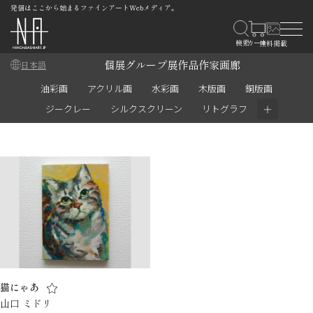
発信はここから始まるファインアートWebメディア。
個展
グループ展
作品
作家
画廊
日本語
油彩画
アクリル画
水彩画
木版画
銅版画
＋
ジークレー
シルクスクリーン
リトグラフ
猫にゃあ
山口 ミドリ