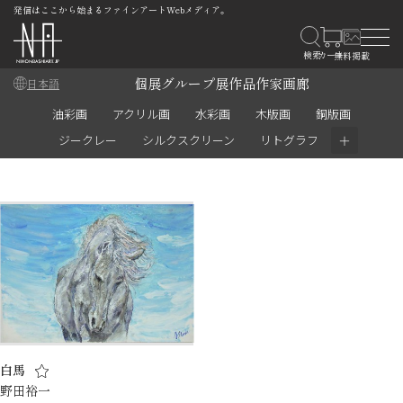
発信はここから始まるファインアートWebメディア。
個展
グループ展
作品
作家
画廊
日本語
油彩画
アクリル画
水彩画
木版画
銅版画
＋
ジークレー
シルクスクリーン
リトグラフ
白馬
野田裕一