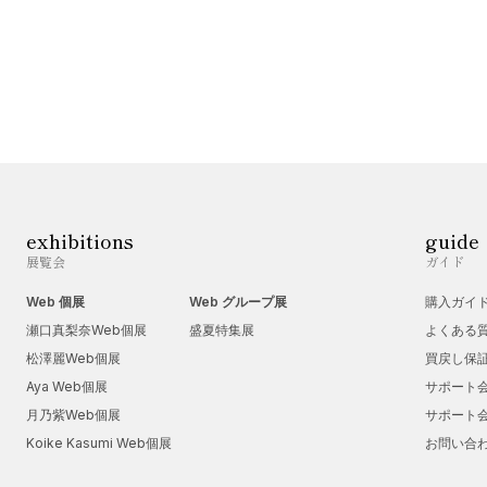
exhibitions
guide
展覧会
ガイド
Web 個展
Web グループ展
購入ガイ
瀬口真梨奈Web個展
盛夏特集展
よくある
松澤麗Web個展
買戻し保
Aya Web個展
サポート
月乃紫Web個展
サポート
Koike Kasumi Web個展
お問い合