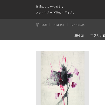
発信はここから始まる
ファインアートWebメディア。
|
|
日本語
ENGLISH
FRANÇAIS
油彩画
アクリル