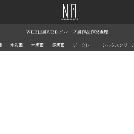
WEB個展
WEB グループ展
作品
作家
画廊
画
水彩画
木版画
銅版画
ジークレー
シルクスクリー