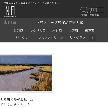
発信はここから始まるファインアートWebメディア。
個展
グループ展
作品
作家
画廊
日本語
油彩画
アクリル画
水彩画
木版画
銅版画
＋
ジークレー
シルクスクリーン
リトグラフ
ある川の冬の風景
アトリエせきりょう