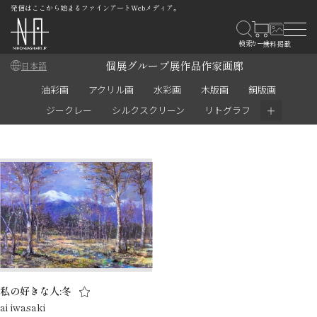
発信はここから始まるファインアートWebメディア。
個展
グループ展
作品
作家
画廊
日本語
油彩画
アクリル画
水彩画
木版画
銅版画
＋
ジークレー
シルクスクリーン
リトグラフ
私の好きな人:冬
ai iwasaki