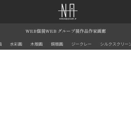
WEB個展
WEB グループ展
作品
作家
画廊
画
水彩画
木版画
銅版画
ジークレー
シルクスクリー