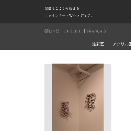
発信はここから始まる
ファインアートWebメディア。
|
|
日本語
ENGLISH
FRANÇAIS
油彩画
アクリル