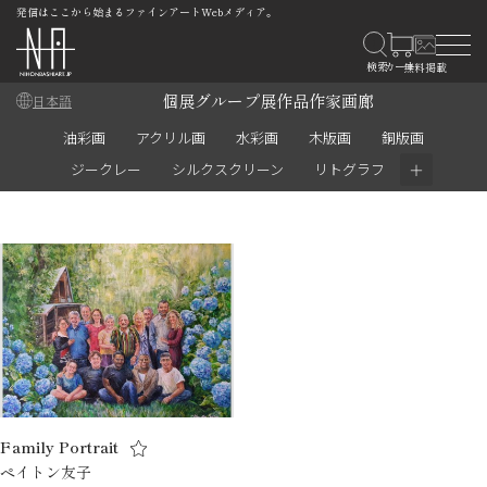
発信はここから始まるファインアートWebメディア。
個展
グループ展
作品
作家
画廊
日本語
油彩画
アクリル画
水彩画
木版画
銅版画
＋
ジークレー
シルクスクリーン
リトグラフ
Family Portrait
ペイトン友子