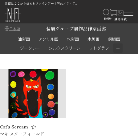
発信はここから始まるファインアートWebメディア。
個展
グループ展
作品
作家
画廊
日本語
油彩画
アクリル画
水彩画
木版画
銅版画
＋
ジークレー
シルクスクリーン
リトグラフ
Cat's Scream
マキ スターフィールド