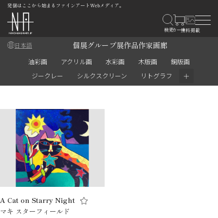
発信はここから始まるファインアートWebメディア。
個展
グループ展
作品
作家
画廊
日本語
油彩画
アクリル画
水彩画
木版画
銅版画
＋
ジークレー
シルクスクリーン
リトグラフ
A Cat on Starry Night
マキ スターフィールド