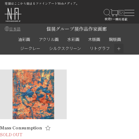
発信はここから始まるファインアートWebメディア。
個展
グループ展
作品
作家
画廊
日本語
油彩画
アクリル画
水彩画
木版画
銅版画
＋
ジークレー
シルクスクリーン
リトグラフ
Mass Consumption
SOLD OUT