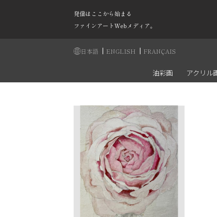
発信はここから始まる
ファインアートWebメディア。
|
|
日本語
ENGLISH
FRANÇAIS
油彩画
アクリル