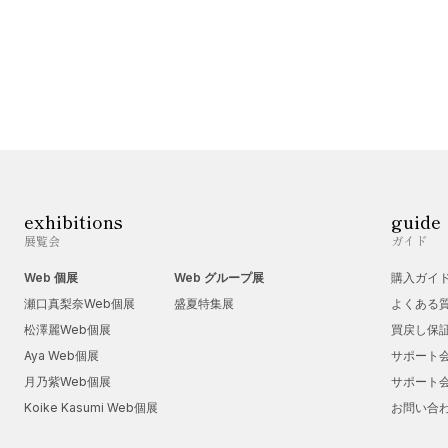
exhibitions
guide
展覧会
ガイド
Web 個展
Web グループ展
購入ガイ
瀬口真梨奈Web個展
盛夏特集展
よくある
松澤麗Web個展
買戻し保
Aya Web個展
サポート
月乃紫Web個展
サポート
Koike Kasumi Web個展
お問い合