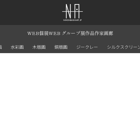
WEB個展
WEB グループ展
作品
作家
画廊
画
水彩画
木版画
銅版画
ジークレー
シルクスクリー