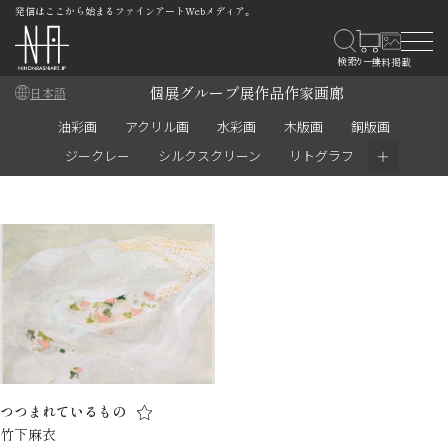
発信はここから始まるファインアートWebメディア。
個展
グループ展
作品
作家
画廊
日本語
油彩画
アクリル画
水彩画
木版画
銅版画
＋
ジークレー
シルクスクリーン
リトグラフ
つつまれているもの
竹下麻衣