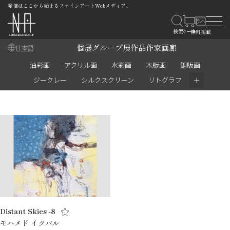
発信はここから始まるファインアートWebメディア。
個展
グループ展
作品
作家
画廊
日本語
油彩画
アクリル画
水彩画
木版画
銅版画
＋
ジークレー
シルクスクリーン
リトグラフ
Distant Skies -8
モハメド イクバル