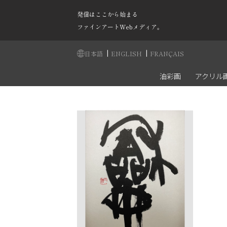
発信はここから始まる
ファインアートWebメディア。
|
|
日本語
ENGLISH
FRANÇAIS
油彩画
アクリル