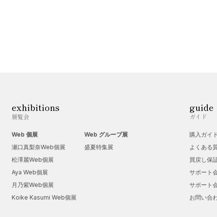
exhibitions
guide
展覧会
ガイド
Web 個展
Web グループ展
購入ガイ
瀬口真梨奈Web個展
盛夏特集展
よくある
松澤麗Web個展
買戻し保
Aya Web個展
サポート
月乃紫Web個展
サポート
Koike Kasumi Web個展
お問い合