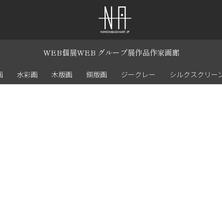
WEB個展
WEB グループ展
作品
作家
画廊
画
水彩画
木版画
銅版画
ジークレー
シルクスクリー