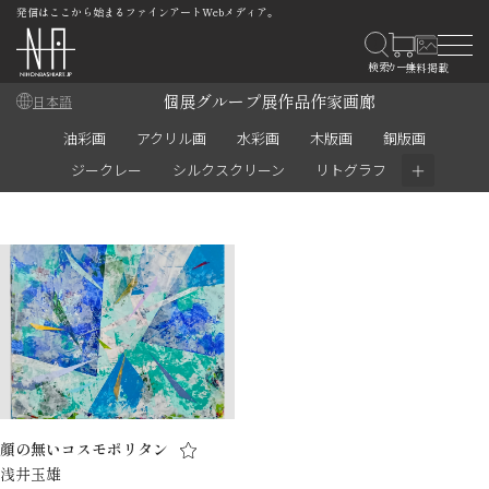
発信はここから始まるファインアートWebメディア。
個展
グループ展
作品
作家
画廊
日本語
油彩画
アクリル画
水彩画
木版画
銅版画
＋
ジークレー
シルクスクリーン
リトグラフ
顔の無いコスモポリタン
浅井玉雄