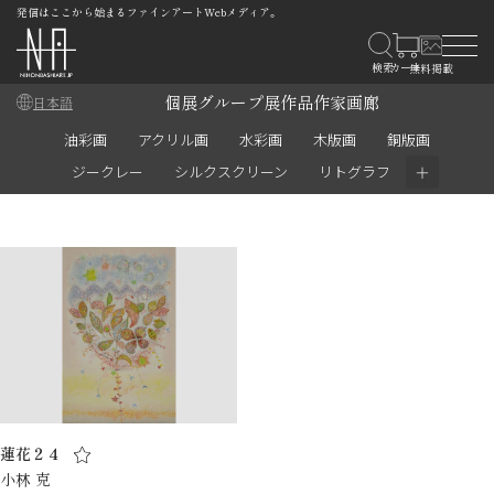
発信はここから始まるファインアートWebメディア。
個展
グループ展
作品
作家
画廊
日本語
油彩画
アクリル画
水彩画
木版画
銅版画
＋
ジークレー
シルクスクリーン
リトグラフ
蓮花２４
小林 克