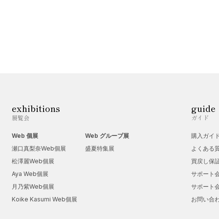
exhibitions
guide
展覧会
ガイド
Web 個展
Web グループ展
購入ガイ
瀬口真梨奈Web個展
盛夏特集展
よくある
松澤麗Web個展
買戻し保
Aya Web個展
サポート
月乃紫Web個展
サポート
Koike Kasumi Web個展
お問い合