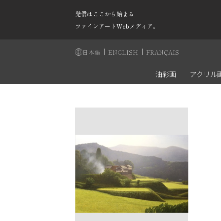
発信はここから始まる
ファインアートWebメディア。
|
|
日本語
ENGLISH
FRANÇAIS
油彩画
アクリル