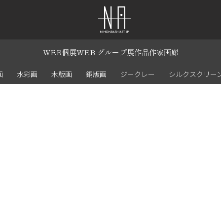
WEB個展
WEB グループ展
作品
作家
画廊
画
水彩画
木版画
銅版画
ジークレー
シルクスクリー