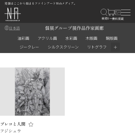
発信はここから始まるファインアートWebメディア。
個展
グループ展
作品
作家
画廊
日本語
油彩画
アクリル画
水彩画
木版画
銅版画
＋
ジークレー
シルクスクリーン
リトグラフ
プレコと人間
フジシュウ