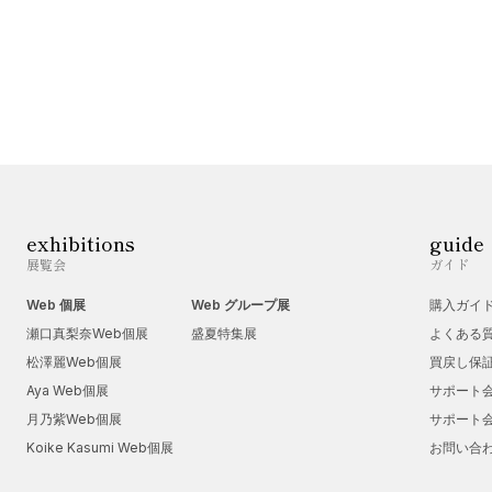
exhibitions
guide
展覧会
ガイド
Web 個展
Web グループ展
購入ガイ
瀬口真梨奈Web個展
盛夏特集展
よくある
松澤麗Web個展
買戻し保
Aya Web個展
サポート
月乃紫Web個展
サポート
Koike Kasumi Web個展
お問い合