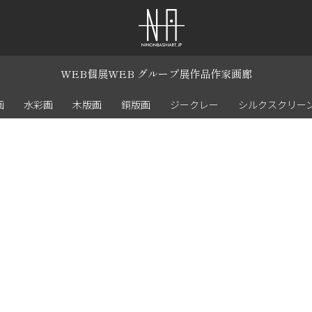
WEB個展
WEB グループ展
作品
作家
画廊
画
水彩画
木版画
銅版画
ジークレー
シルクスクリー