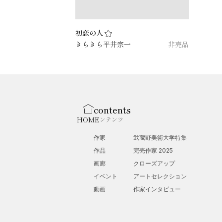
初恋の人
きらきら平井宗一
非売品
contents
HOME
コンテンツ
作家
武蔵野美術大学特集
作品
完売作家 2025
画廊
クローズアップ
イベント
アートセレクション
動画
作家インタビュー