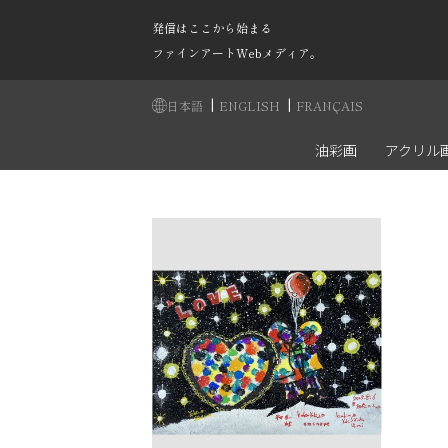
発信はここから始まる
ファインアートWebメディア。
|
|
日本語
ENGLISH
FRANÇAIS
油彩画
アクリル