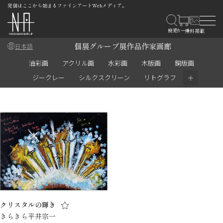
発信はここから始まるファインアートWebメディア。
個展
グループ展
作品
作家
画廊
日本語
油彩画
アクリル画
水彩画
木版画
銅版画
＋
ジークレー
シルクスクリーン
リトグラフ
クリスタルの輝き
きらきら平井宗一