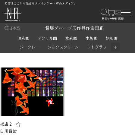
発信はここから始まるファインアートWebメディア。
個展
グループ展
作品
作家
画廊
日本語
油彩画
アクリル画
水彩画
木版画
銅版画
＋
ジークレー
シルクスクリーン
リトグラフ
夜店２
白川哲治