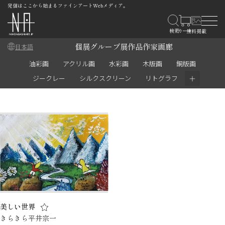
発信はここから始まるファインアートWebメディア。
個展
グループ展
作品
作家
画廊
日本語
油彩画
アクリル画
水彩画
木版画
銅版画
＋
ジークレー
シルクスクリーン
リトグラフ
美しい世界
きらきら平井宗一