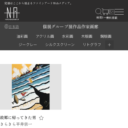
発信はここから始まるファインアートWebメディア。
個展
グループ展
作品
作家
画廊
日本語
油彩画
アクリル画
水彩画
木版画
銅版画
＋
ジークレー
シルクスクリーン
リトグラフ
故郷に帰ってきた男
きらきら平井宗一