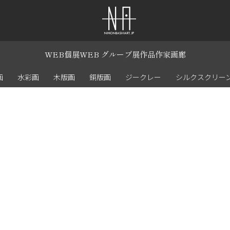
WEB個展
WEB グループ展
作品
作家
画廊
画
水彩画
木版画
銅版画
ジークレー
シルクスクリー