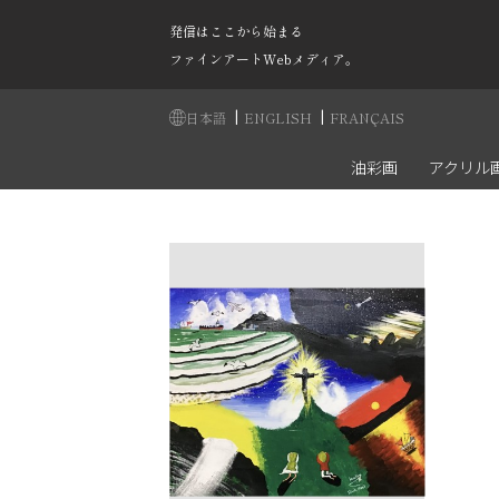
発信はここから始まる
ファインアートWebメディア。
|
|
日本語
ENGLISH
FRANÇAIS
油彩画
アクリル