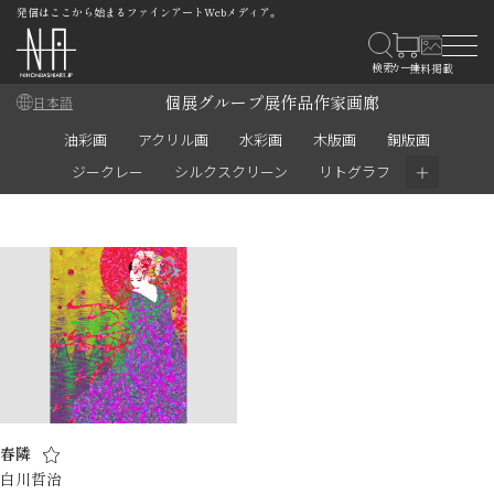
発信はここから始まるファインアートWebメディア。
個展
グループ展
作品
作家
画廊
日本語
油彩画
アクリル画
水彩画
木版画
銅版画
＋
ジークレー
シルクスクリーン
リトグラフ
春隣
白川哲治