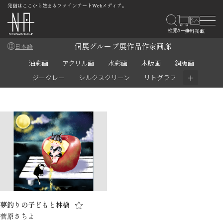
発信はここから始まるファインアートWebメディア。
個展
グループ展
作品
作家
画廊
日本語
油彩画
アクリル画
水彩画
木版画
銅版画
＋
ジークレー
シルクスクリーン
リトグラフ
夢釣りの子どもと林檎
菅原さちよ