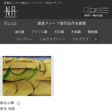
発信はここから始まるファインアートWebメディア。
個展
グループ展
作品
作家
画廊
日本語
油彩画
アクリル画
水彩画
木版画
銅版画
＋
ジークレー
シルクスクリーン
リトグラフ
砂丘の夢
領家 裕隆