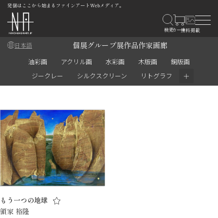
発信はここから始まるファインアートWebメディア。
個展
グループ展
作品
作家
画廊
日本語
油彩画
アクリル画
水彩画
木版画
銅版画
＋
ジークレー
シルクスクリーン
リトグラフ
もう一つの地球
領家 裕隆