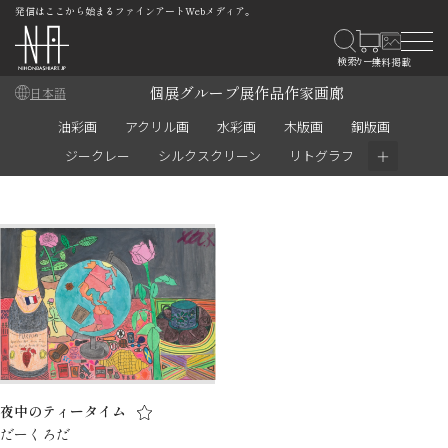
発信はここから始まるファインアートWebメディア。
個展
グループ展
作品
作家
画廊
日本語
油彩画
アクリル画
水彩画
木版画
銅版画
＋
ジークレー
シルクスクリーン
リトグラフ
夜中のティータイム
だーくろだ