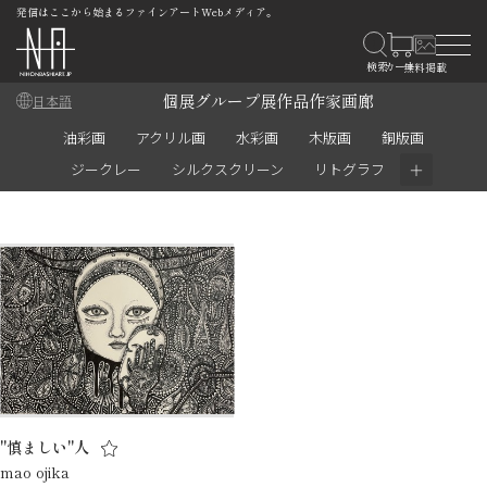
発信はここから始まるファインアートWebメディア。
個展
グループ展
作品
作家
画廊
日本語
油彩画
アクリル画
水彩画
木版画
銅版画
＋
ジークレー
シルクスクリーン
リトグラフ
"慎ましい"人
mao ojika