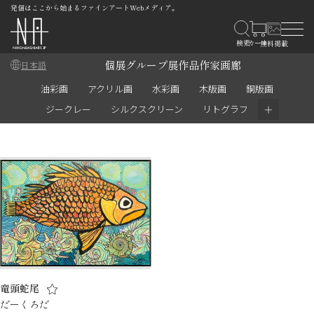
発信はここから始まるファインアートWebメディア。
個展
グループ展
作品
作家
画廊
日本語
油彩画
アクリル画
水彩画
木版画
銅版画
＋
ジークレー
シルクスクリーン
リトグラフ
竜頭蛇尾
だーくろだ