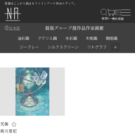
発信はここから始まるファインアートWebメディア。
個展
グループ展
作品
作家
画廊
日本語
油彩画
アクリル画
水彩画
木版画
銅版画
＋
ジークレー
シルクスクリーン
リトグラフ
天体
奥川夏妃