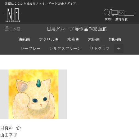
発信はここから始まるファインアートWebメディア。
個展
グループ展
作品
作家
画廊
日本語
油彩画
アクリル画
水彩画
木版画
銅版画
＋
ジークレー
シルクスクリーン
リトグラフ
目覚め
山田幸子