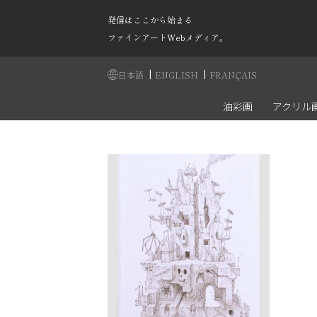
発信はここから始まる
ファインアートWebメディア。
|
|
日本語
ENGLISH
FRANÇAIS
油彩画
アクリル