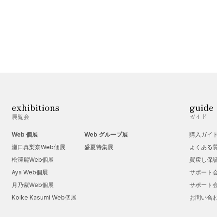
exhibitions
guide
展覧会
ガイド
Web 個展
Web グループ展
購入ガイ
瀬口真梨奈Web個展
盛夏特集展
よくある
松澤麗Web個展
買戻し保
Aya Web個展
サポート
月乃紫Web個展
サポート
Koike Kasumi Web個展
お問い合