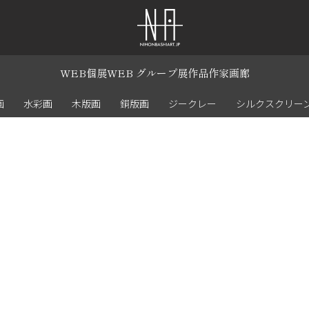
WEB個展
WEB グループ展
作品
作家
画廊
画
水彩画
木版画
銅版画
ジークレー
シルクスクリー