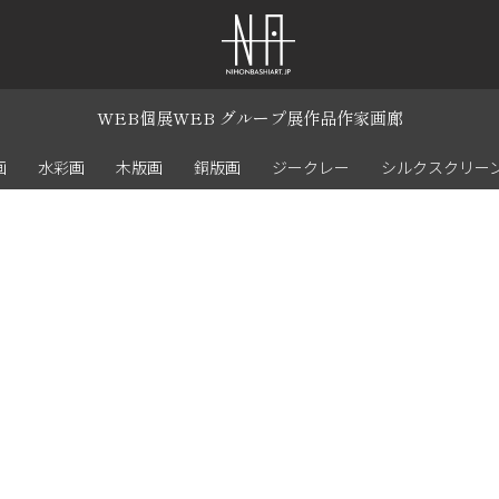
WEB個展
WEB グループ展
作品
作家
画廊
画
水彩画
木版画
銅版画
ジークレー
シルクスクリー