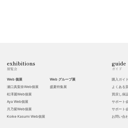
exhibitions
guide
展覧会
ガイド
Web 個展
Web グループ展
購入ガイ
瀬口真梨奈Web個展
盛夏特集展
よくある
松澤麗Web個展
買戻し保
Aya Web個展
サポート
月乃紫Web個展
サポート
Koike Kasumi Web個展
お問い合