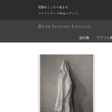
発信はここから始まる
ファインアートWebメディア。
|
|
日本語
ENGLISH
FRANÇAIS
油彩画
アクリル