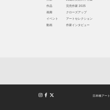
作品
完売作家 2025
画廊
クローズアップ
イベント
アートセレクション
動画
作家インタビュー
日本橋アー