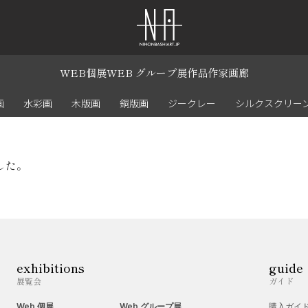
WEB個展
WEB グループ展
作品
作家
画廊
画
水彩画
木版画
銅版画
ジークレー
シルクスクリー
した。
exhibitions
guide
展覧会
ガイド
Web 個展
Web グループ展
購入ガイ