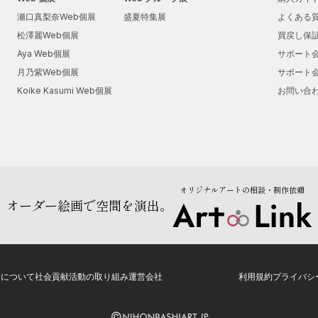
瀬口真梨奈Web個展
盛夏特集展
よくある
松澤麗Web個展
買戻し保
Aya Web個展
サポート
月乃紫Web個展
サポート
Koike Kasumi Web個展
お問い合
オリジナルアートの相談・制作依頼
オーダー絵画で空間を演出。
トについて
社会貢献活動の取り組み
運営会社
利用規約
プライバシ