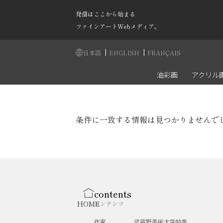
発信はここから始まる
ファインアートWebメディア。
|
|
日本語
ENGLISH
FRANÇAIS
油彩画
アクリル
条件に一致する情報は見つかりませんで
contents
HOME
コンテンツ
作家
武蔵野美術大学特集