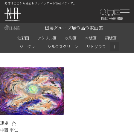
発信はここから始まるファインアートWebメディア。
個展
グループ展
作品
作家
画廊
日本語
油彩画
アクリル画
水彩画
木版画
銅版画
＋
ジークレー
シルクスクリーン
リトグラフ
迷走
中西 宇仁