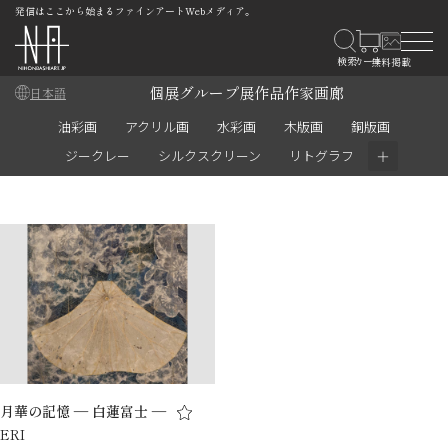
発信はここから始まるファインアートWebメディア。
個展
グループ展
作品
作家
画廊
日本語
油彩画
アクリル画
水彩画
木版画
銅版画
＋
ジークレー
シルクスクリーン
リトグラフ
月華の記憶 ― 白蓮富士 ―
ERI