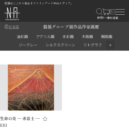
発信はここから始まるファインアートWebメディア。
個展
グループ展
作品
作家
画廊
日本語
油彩画
アクリル画
水彩画
木版画
銅版画
＋
ジークレー
シルクスクリーン
リトグラフ
生命の炎 ― 赤富士 ―
ERI