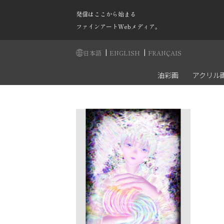
発信はここから始まる
ファインアートWebメディア。
|
|
日本語
ENGLISH
FRANÇAIS
油彩画
アクリル