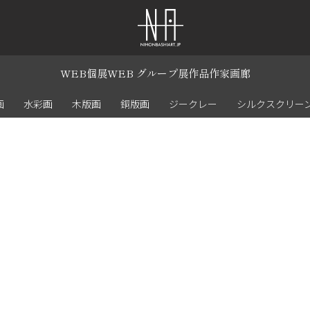
WEB個展
WEB グループ展
作品
作家
画廊
画
水彩画
木版画
銅版画
ジークレー
シルクスクリー