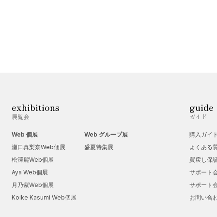
exhibitions
guide
展覧会
ガイド
Web 個展
Web グループ展
購入ガイ
瀬口真梨奈Web個展
盛夏特集展
よくある
松澤麗Web個展
買戻し保
Aya Web個展
サポート
月乃紫Web個展
サポート
Koike Kasumi Web個展
お問い合