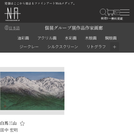
発信はここから始まるファインアートWebメディア。
個展
グループ展
作品
作家
画廊
日本語
油彩画
アクリル画
水彩画
木版画
銅版画
＋
ジークレー
シルクスクリーン
リトグラフ
白馬三山
田中 宏明