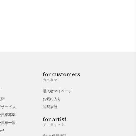
for customers
カスタマー
ド
購入者マイページ
質問
お気に入り
証サービス
閲覧履歴
会員様募集
for artist
会員様一覧
アーティスト
わせ
Web 個展相談