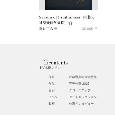
Season of Fruitfulness（柘榴と
神聖幾何学模様）
嘉納百合子
38,000 円
contents
HOME
コンテンツ
作家
武蔵野美術大学特集
作品
完売作家 2025
画廊
クローズアップ
イベント
アートセレクション
動画
作家インタビュー