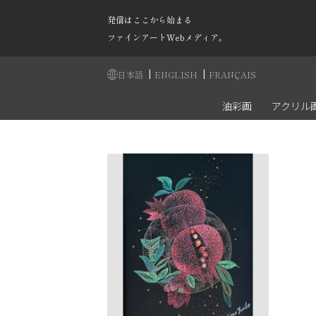
発信はここから始まる
ファインアートWebメディア。
|
|
日本語
ENGLISH
FRANÇAIS
油彩画
アクリル