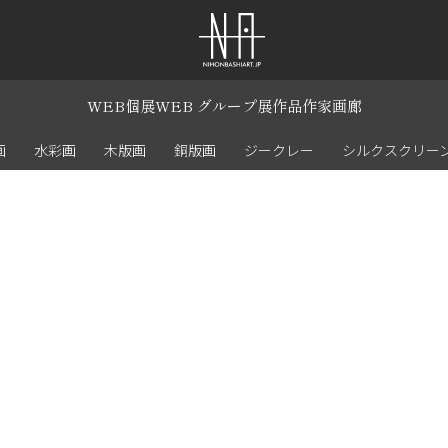
WEB個展
WEB グループ展
作品
作家
画廊
画
水彩画
木版画
銅版画
ジークレー
シルクスクリー