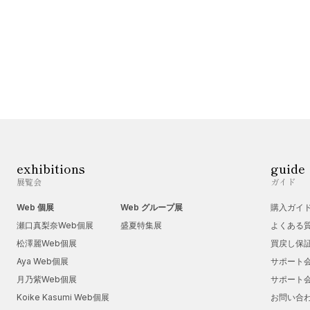
exhibitions
guide
展覧会
ガイド
Web 個展
Web グループ展
購入ガイ
瀬口真梨奈Web個展
盛夏特集展
よくある
松澤麗Web個展
買戻し保
Aya Web個展
サポート
月乃紫Web個展
サポート
Koike Kasumi Web個展
お問い合