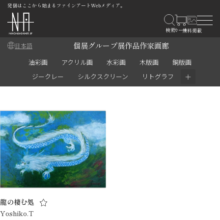
発信はここから始まるファインアートWebメディア。
個展
グループ展
作品
作家
画廊
日本語
油彩画
アクリル画
水彩画
木版画
銅版画
＋
ジークレー
シルクスクリーン
リトグラフ
龍の棲む処
Yoshiko.T