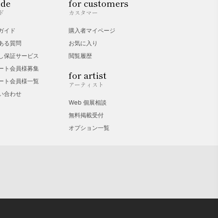
ide
for customers
ド
カスタマー
ガイド
購入者マイページ
ある質問
お気に入り
し保証サービス
閲覧履歴
ート会員様募集
for artist
ート会員様一覧
アーティスト
い合わせ
Web 個展相談
無料掲載受付
オプション一覧