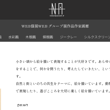
WEB個展
WEB グループ展
作品
作家
画廊
画
水彩画
木版画
銅版画
ジークレー
シルクスクリー
小さい頃から絵を描いて表現することが大好きです。あらゆ
をすることで、何かを問うたり、考えたしていきたい、とい
す。
自然と街といのちの共生をテーマに、絵を描いています。動
で表現したり、遊びこころを大切に楽しく絵を描いています
【略歴】