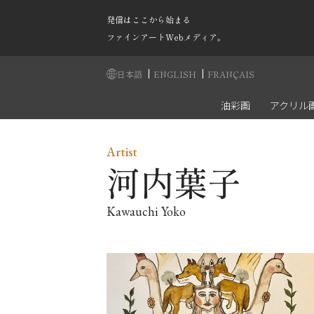
発信はここから始まる
ファインアートWebメディア。
|
|
日本語
ENGLISH
FRANÇAIS
油彩画
アクリル
Artist
河内葉子
Kawauchi Yoko