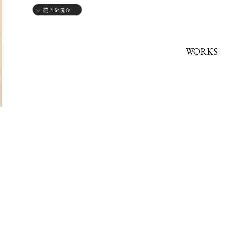
・京都造形芸術大学通信教育部、油彩科にて7年学ぶ。
続きを読む
【グループ展】
WORKS
2016年
・GALLERY ART POINTに参加
2017年
・GALLERY ART POINTに参加