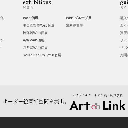
exhibitions
gu
展覧会
ガイ
特集
Web 個展
Web グループ展
購入
瀬口真梨奈Web個展
盛夏特集展
よく
松澤麗Web個展
買戻
ョン
Aya Web個展
サポ
ー
月乃紫Web個展
サポ
Koike Kasumi Web個展
お問
オリジナルアートの相談・制作依頼
オーダー絵画で空間を演出。