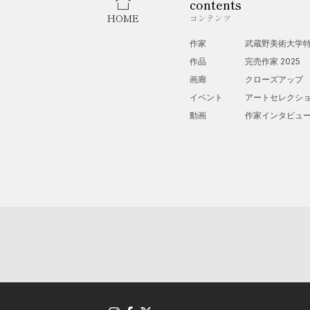
contents
HOME
コンテンツ
作家
武蔵野美術大学
作品
完売作家 2025
画廊
クローズアップ
イベント
アートセレクシ
動画
作家インタビュ