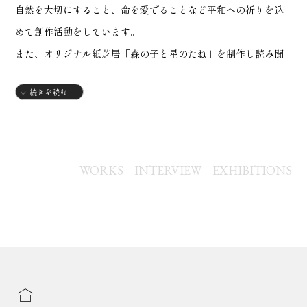
自然を大切にすること、命を愛でることなど平和への祈りを込
めて創作活動をしています。
また、オリジナル紙芝居「森の子と星のたね」を制作し読み聞
かせのライブイベントや紙芝居の貸し出しも行っています。
続きを読む
1982年 東京デザイナー学院 グラフィックデザイン科卒業
卒業作品において奨励賞を受賞
WORKS
INTERVIEW
EXHIBITIONS
平泉展
1923年6月 長野県龍神カフェにて個展