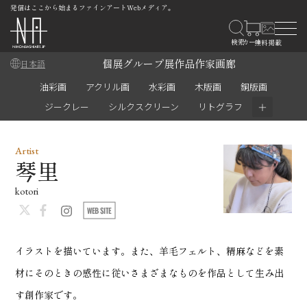
発信はここから始まるファインアートWebメディア。
個展
グループ展
作品
作家
画廊
日本語
油彩画
アクリル画
水彩画
木版画
銅版画
＋
ジークレー
シルクスクリーン
リトグラフ
Artist
琴里
kotori
イラストを描いています。また、羊毛フェルト、精麻などを素
材にそのときの感性に従いさまざまなものを作品として生み出
す創作家です。